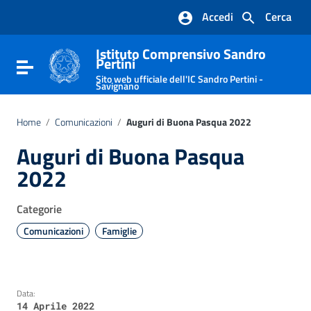
Vai ai contenuti
Accedi
Cerca
Vai al menu di navigazione
Vai al footer
Istituto Comprensivo Sandro
Pertini
Attiva / disattiva la navigazione
Sito web ufficiale dell'IC Sandro Pertini -
Savignano
Home
/
Comunicazioni
/
Auguri di Buona Pasqua 2022
Auguri di Buona Pasqua
2022
Categorie
Comunicazioni
Famiglie
Data:
14 Aprile 2022