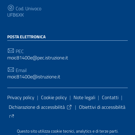
Cod. Univoco
UFB6XK
POSTA ELETTRONICA
PEC
moic81400e@pec.istruzione.it
Email
moic81400e@istruzione.it
Sezione Link Utili
Privacy policy
|
Cookie policy
|
Note legali
|
Contatti
|
Dichiarazione di accessibilità
|
Obiettivi di accessibilità
Tema grafico
ItaliaWP2
| Basato sul
Prototipo per siti
Questo sito utilizza cookie tecnici, analytics e di terze parti.