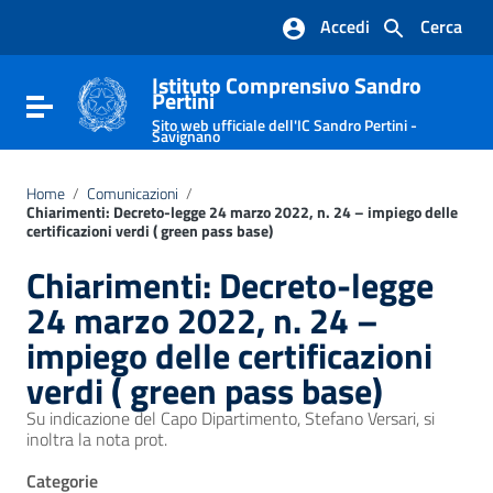
Vai ai contenuti
Accedi
Cerca
Vai al menu di navigazione
Vai al footer
Istituto Comprensivo Sandro
Pertini
Attiva / disattiva la navigazione
Sito web ufficiale dell'IC Sandro Pertini -
Savignano
Home
/
Comunicazioni
/
Chiarimenti: Decreto-legge 24 marzo 2022, n. 24 – impiego delle
certificazioni verdi ( green pass base)
Chiarimenti: Decreto-legge
24 marzo 2022, n. 24 –
impiego delle certificazioni
verdi ( green pass base)
Su indicazione del Capo Dipartimento, Stefano Versari, si
inoltra la nota prot.
Categorie