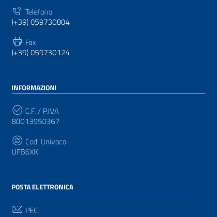
Telefono
(+39) 059730804
Fax
(+39) 059730124
INFORMAZIONI
C.F. / P.IVA
80013950367
Cod. Univoco
UFB6XK
POSTA ELETTRONICA
PEC