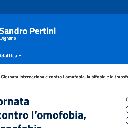
Sandro Pertini
Savignano
idattica
Giornata internazionale contro l’omofobia, la bifobia e la transf
ornata
contro l’omofobia,