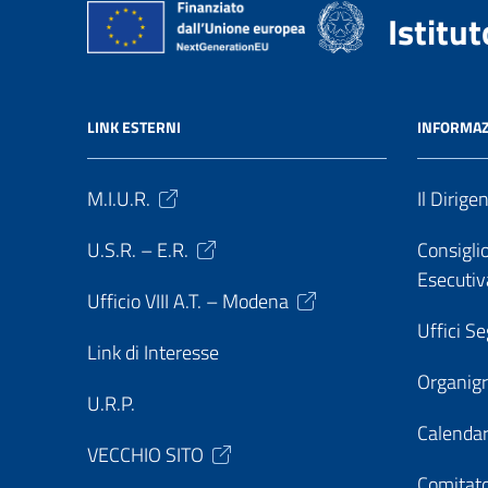
Istitu
LINK ESTERNI
INFORMAZ
M.I.U.R.
Il Dirige
U.S.R. – E.R.
Consiglio
Esecutiv
Ufficio VIII A.T. – Modena
Uffici Se
Link di Interesse
Organi
U.R.P.
Calendar
VECCHIO SITO
Comitato