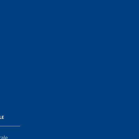
LE
tale