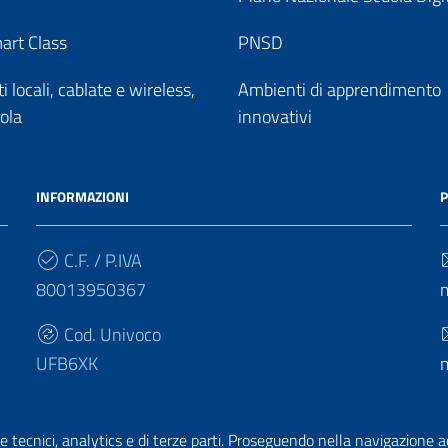
art Class
PNSD
 locali, cablate e wireless,
Ambienti di apprendimento
uola
innovativi
INFORMAZIONI
P
C.F. / P.IVA
80013950367
Cod. Univoco
UFB6XK
e tecnici, analytics e di terze parti. Proseguendo nella navigazione acc