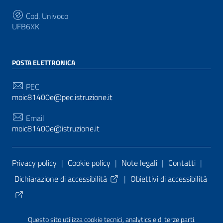
Cod. Univoco
UFB6XK
POSTA ELETTRONICA
PEC
moic81400e@pec.istruzione.it
Email
moic81400e@istruzione.it
Sezione Link Utili
Privacy policy
|
Cookie policy
|
Note legali
|
Contatti
|
Dichiarazione di accessibilità
|
Obiettivi di accessibilità
Tema grafico
ItaliaWP2
| Basato sul
Prototipo per siti
Questo sito utilizza cookie tecnici, analytics e di terze parti.