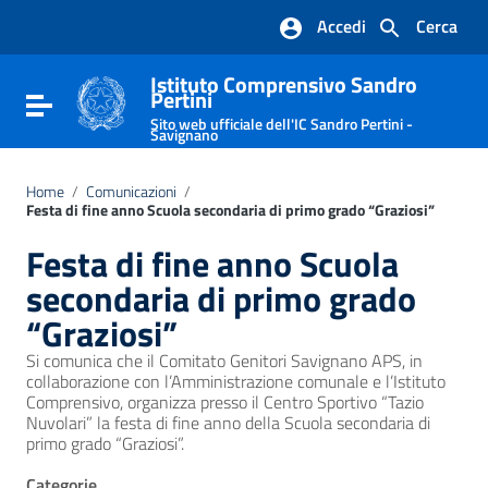
Vai ai contenuti
Accedi
Cerca
Vai al menu di navigazione
Vai al footer
Istituto Comprensivo Sandro
Pertini
Attiva / disattiva la navigazione
Sito web ufficiale dell'IC Sandro Pertini -
Savignano
Home
/
Comunicazioni
/
Festa di fine anno Scuola secondaria di primo grado “Graziosi”
Festa di fine anno Scuola
secondaria di primo grado
“Graziosi”
Si comunica che il Comitato Genitori Savignano APS, in
collaborazione con l’Amministrazione comunale e l’Istituto
Comprensivo, organizza presso il Centro Sportivo “Tazio
Nuvolari” la festa di fine anno della Scuola secondaria di
primo grado “Graziosi”.
Categorie