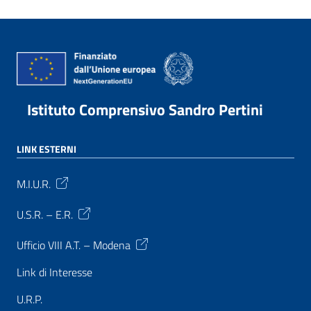
Istituto Comprensivo Sandro Pertini
LINK ESTERNI
M.I.U.R.
U.S.R. – E.R.
Ufficio VIII A.T. – Modena
Link di Interesse
U.R.P.