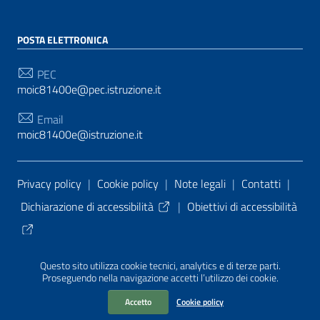
POSTA ELETTRONICA
PEC
moic81400e@pec.istruzione.it
Email
moic81400e@istruzione.it
Sezione Link Utili
Privacy policy
|
Cookie policy
|
Note legali
|
Contatti
|
Dichiarazione di accessibilità
|
Obiettivi di accessibilità
Tema grafico
ItaliaWP2
| Basato sul
Prototipo per siti
Questo sito utilizza cookie tecnici, analytics e di terze parti.
PA di AgID
| Realizzato con
WordPress
da
Proseguendo nella navigazione accetti l’utilizzo dei cookie.
Mediasoft
s
Accetto
Cookie policy