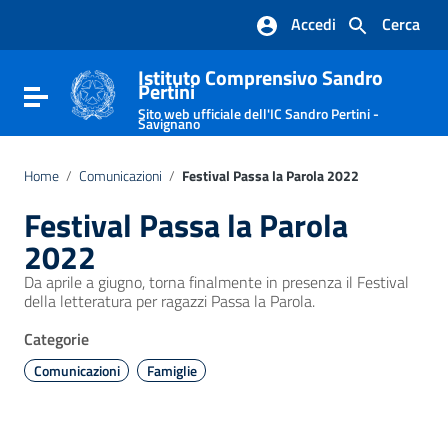
Vai ai contenuti
Accedi
Cerca
Vai al menu di navigazione
Vai al footer
Istituto Comprensivo Sandro
Pertini
Attiva / disattiva la navigazione
Sito web ufficiale dell'IC Sandro Pertini -
Savignano
Home
/
Comunicazioni
/
Festival Passa la Parola 2022
Festival Passa la Parola
2022
Da aprile a giugno, torna finalmente in presenza il Festival
della letteratura per ragazzi Passa la Parola.
Categorie
Comunicazioni
Famiglie