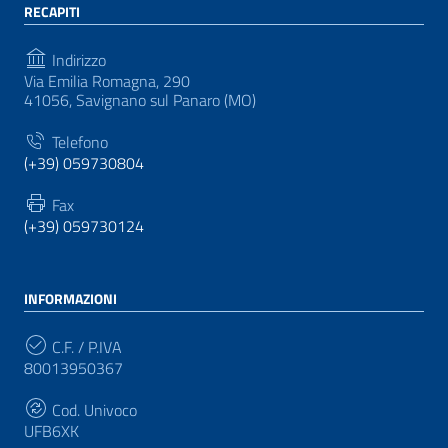
RECAPITI
Indirizzo
Via Emilia Romagna, 290
41056, Savignano sul Panaro (MO)
Telefono
(+39) 059730804
Fax
(+39) 059730124
INFORMAZIONI
C.F. / P.IVA
80013950367
Cod. Univoco
UFB6XK