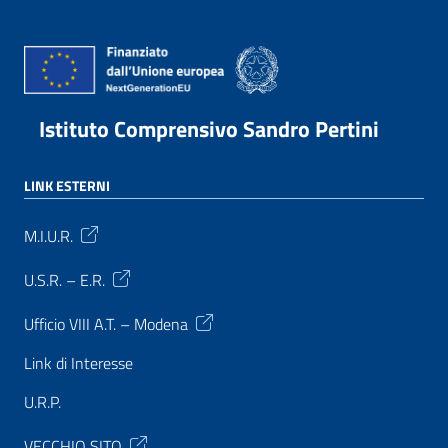
Istituto Comprensivo Sandro Pertini
LINK ESTERNI
M.I.U.R.
U.S.R. – E.R.
Ufficio VIII A.T. – Modena
Link di Interesse
U.R.P.
VECCHIO SITO