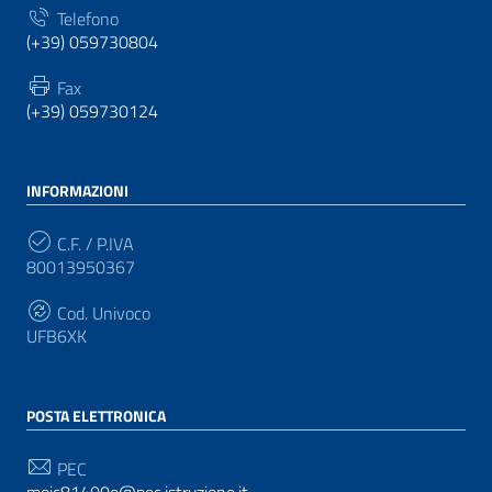
Telefono
(+39) 059730804
Fax
(+39) 059730124
INFORMAZIONI
C.F. / P.IVA
80013950367
Cod. Univoco
UFB6XK
POSTA ELETTRONICA
PEC