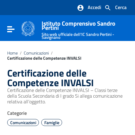
Vai ai contenuti
Accedi
Cerca
Vai al menu di navigazione
Vai al footer
Istituto Comprensivo Sandro
Pertini
Attiva / disattiva la navigazione
Sito web ufficiale dell'IC Sandro Pertini -
Savignano
Home
/
Comunicazioni
/
Certificazione delle Competenze INVALSI
Certificazione delle
Competenze INVALSI
Certificazione delle Competenze INVALSI – Classi terze
della Scuola Secondaria di I grado Si allega comunicazione
relativa all’oggetto.
Categorie
Comunicazioni
Famiglie