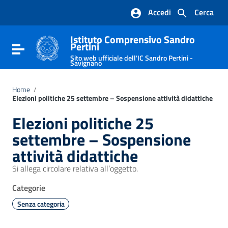
Vai ai contenuti
Accedi
Cerca
Vai al menu di navigazione
Vai al footer
Istituto Comprensivo Sandro
Pertini
Attiva / disattiva la navigazione
Sito web ufficiale dell'IC Sandro Pertini -
Savignano
Home
/
Elezioni politiche 25 settembre – Sospensione attività didattiche
Elezioni politiche 25
settembre – Sospensione
attività didattiche
Si allega circolare relativa all’oggetto.
Categorie
Senza categoria