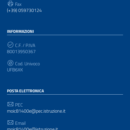
Fax
(+39) 059730124
INFORMAZIONI
C.F. / P.IVA
80013950367
Cod. Univoco
UFB6XK
POSTA ELETTRONICA
PEC
moic81400e@pec.istruzione.it
Email
moic81400e@istruzione.it