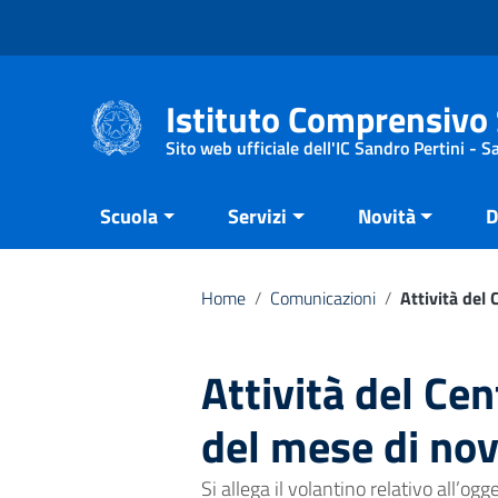
Vai ai contenuti
Vai al menu di navigazione
Vai al footer
Istituto Comprensivo 
Sito web ufficiale dell'IC Sandro Pertini - 
Scuola
Servizi
Novità
D
Home
/
Comunicazioni
/
Attività del
Attività del Cen
del mese di no
Si allega il volantino relativo all’ogg