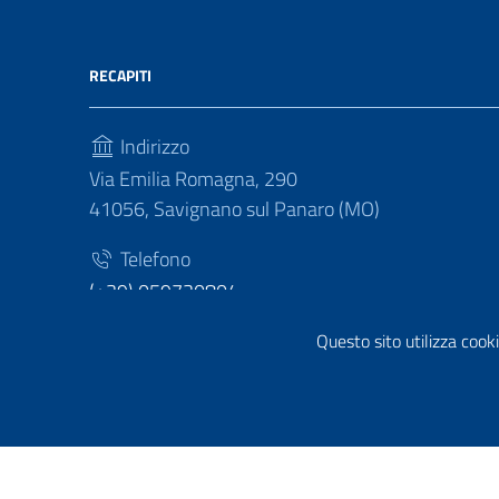
RECAPITI
Indirizzo
Via Emilia Romagna, 290
41056, Savignano sul Panaro (MO)
Telefono
(+39) 059730804
Fax
Questo sito utilizza cooki
(+39) 059730124
Sezione Link Utili
Privacy policy
|
Cookie policy
|
Note legali
|
Contatti
|
Di