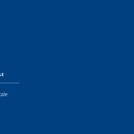
LE
tale