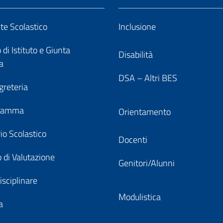
nte Scolastico
Inclusione
 di Istituto e Giunta
Disabilità
a
DSA – Altri BES
greteria
gramma
Orientamento
io Scolastico
Docenti
 di Valutazione
Genitori/Alunni
isciplinare
Modulistica
a