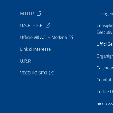
M.I.U.R.
Il Dirige
U.S.R. – E.R.
Consiglio
Esecutiv
Ufficio VIII A.T. – Modena
Uffici Se
Link di Interesse
Organi
U.R.P.
Calendar
VECCHIO SITO
Comitato
Codice D
Sicurezz