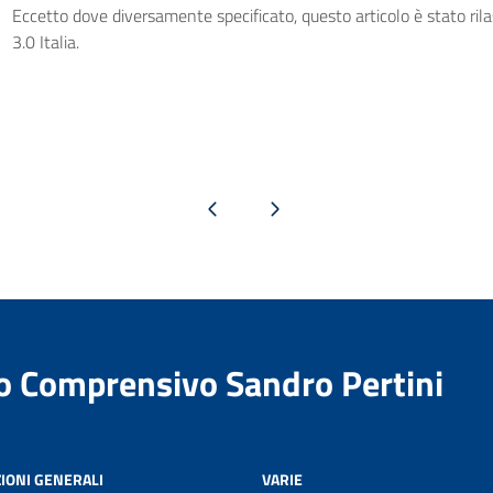
Eccetto dove diversamente specificato, questo articolo è stato ri
3.0 Italia.
Pagina precedente
Pagina successiva
to Comprensivo Sandro Pertini
IONI GENERALI
VARIE