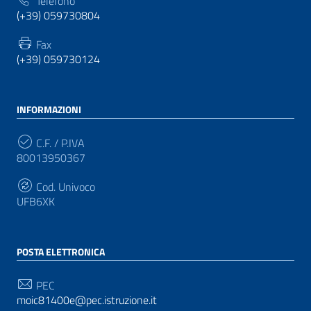
Telefono
(+39) 059730804
Fax
(+39) 059730124
INFORMAZIONI
C.F. / P.IVA
80013950367
Cod. Univoco
UFB6XK
POSTA ELETTRONICA
PEC
moic81400e@pec.istruzione.it