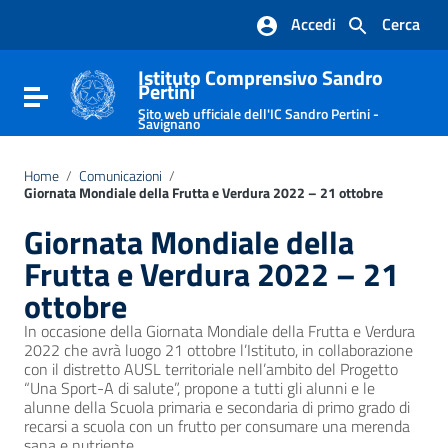
Vai ai contenuti
Accedi
Cerca
Vai al menu di navigazione
Vai al footer
Istituto Comprensivo Sandro
Pertini
Attiva / disattiva la navigazione
Sito web ufficiale dell'IC Sandro Pertini -
Savignano
Home
/
Comunicazioni
/
Giornata Mondiale della Frutta e Verdura 2022 – 21 ottobre
Giornata Mondiale della
Frutta e Verdura 2022 – 21
ottobre
In occasione della Giornata Mondiale della Frutta e Verdura
2022 che avrà luogo 21 ottobre l’Istituto, in collaborazione
con il distretto AUSL territoriale nell’ambito del Progetto
“Una Sport-A di salute”, propone a tutti gli alunni e le
alunne della Scuola primaria e secondaria di primo grado di
recarsi a scuola con un frutto per consumare una merenda
sana e nutriente.