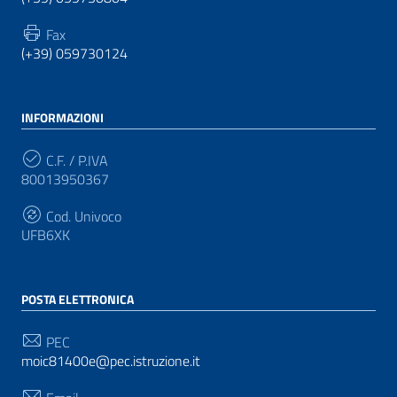
Fax
(+39) 059730124
INFORMAZIONI
C.F. / P.IVA
80013950367
Cod. Univoco
UFB6XK
POSTA ELETTRONICA
PEC
moic81400e@pec.istruzione.it