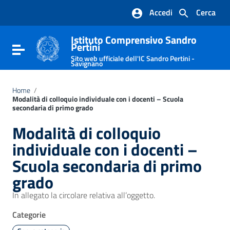
Vai ai contenuti
Accedi
Cerca
Vai al menu di navigazione
Vai al footer
Istituto Comprensivo Sandro
Pertini
Attiva / disattiva la navigazione
Sito web ufficiale dell'IC Sandro Pertini -
Savignano
Home
/
Modalità di colloquio individuale con i docenti – Scuola
secondaria di primo grado
Modalità di colloquio
individuale con i docenti –
Scuola secondaria di primo
grado
In allegato la circolare relativa all’oggetto.
Categorie