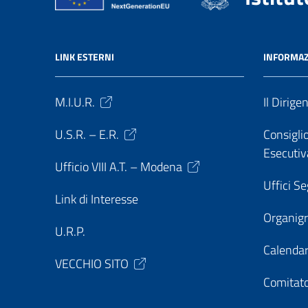
LINK ESTERNI
INFORMAZ
M.I.U.R.
Il Dirige
U.S.R. – E.R.
Consiglio
Esecutiv
Ufficio VIII A.T. – Modena
Uffici Se
Link di Interesse
Organi
U.R.P.
Calendar
VECCHIO SITO
Comitato