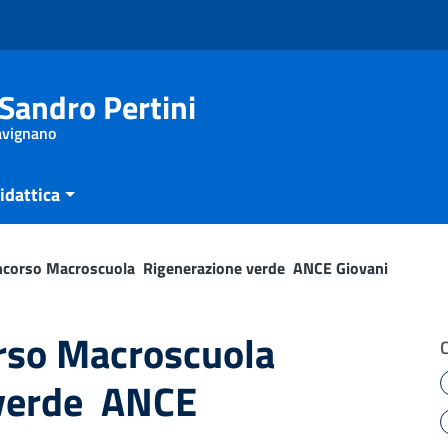
Sandro Pertini
Savignano
idattica
corso Macroscuola  Rigenerazione verde  ANCE Giovani
so Macroscuola 
verde  ANCE