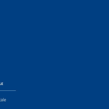
LE
tale