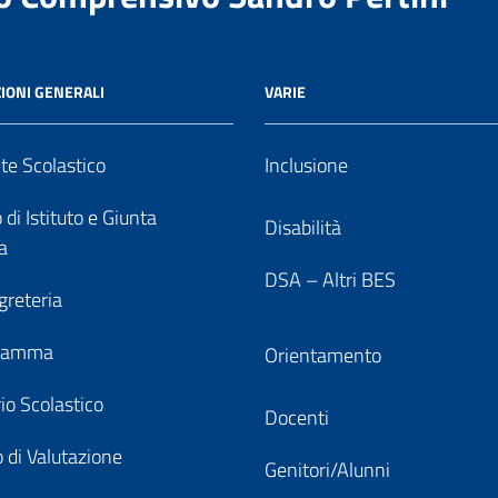
IONI GENERALI
VARIE
nte Scolastico
Inclusione
 di Istituto e Giunta
Disabilità
a
DSA – Altri BES
greteria
gramma
Orientamento
io Scolastico
Docenti
 di Valutazione
Genitori/Alunni