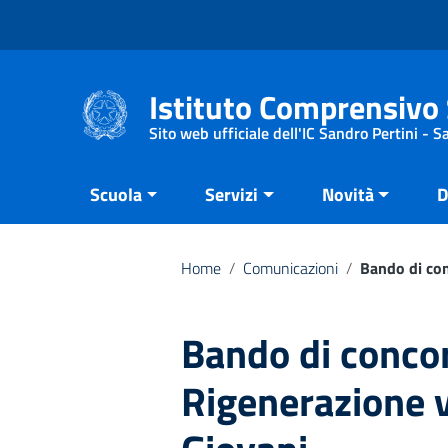
Vai ai contenuti
Vai al menu di navigazione
Vai al footer
Istituto Comprensivo 
Sito web ufficiale dell'IC Sandro Pertini - 
Scuola
Servizi
Novità
D
Home
/
Comunicazioni
/
Bando di con
Bando di concor
Rigenerazione 