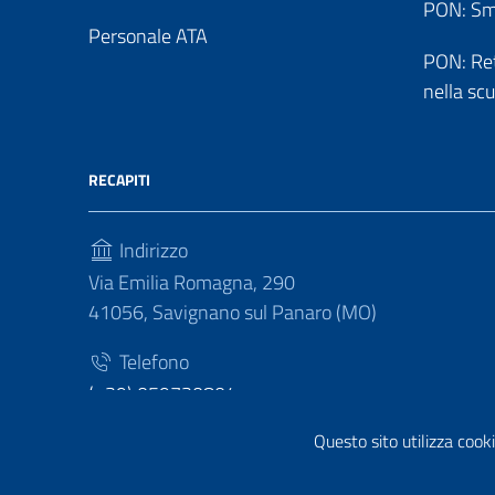
PON: Sm
Personale ATA
PON: Reti
nella sc
RECAPITI
Indirizzo
Via Emilia Romagna, 290
41056, Savignano sul Panaro (MO)
Telefono
(+39) 059730804
Questo sito utilizza cooki
Fax
(+39) 059730124