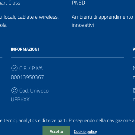
art Class
PNSD
 locali, cablate e wireless,
Ambienti di apprendimento
uola
innovativi
INFORMAZIONI
P
C.F. / P.IVA
80013950367
Cod. Univoco
UFB6XK
e tecnici, analytics e di terze parti. Proseguendo nella navigazione acc
Accetto
Cookie policy