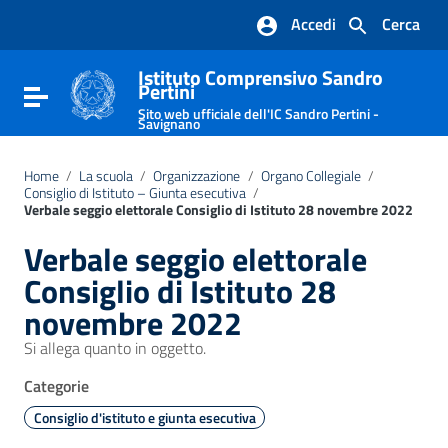
Vai ai contenuti
Accedi
Cerca
Vai al menu di navigazione
Vai al footer
Istituto Comprensivo Sandro
Pertini
Attiva / disattiva la navigazione
Sito web ufficiale dell'IC Sandro Pertini -
Savignano
Home
/
La scuola
/
Organizzazione
/
Organo Collegiale
/
Consiglio di Istituto – Giunta esecutiva
/
Verbale seggio elettorale Consiglio di Istituto 28 novembre 2022
Verbale seggio elettorale
Consiglio di Istituto 28
novembre 2022
Si allega quanto in oggetto.
Categorie
Consiglio d'istituto e giunta esecutiva