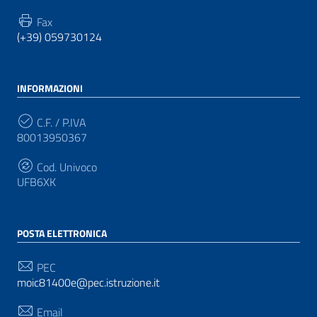
Fax
(+39) 059730124
INFORMAZIONI
C.F. / P.IVA
80013950367
Cod. Univoco
UFB6XK
POSTA ELETTRONICA
PEC
moic81400e@pec.istruzione.it
Email