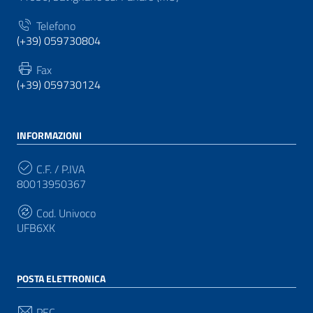
Telefono
(+39) 059730804
Fax
(+39) 059730124
INFORMAZIONI
C.F. / P.IVA
80013950367
Cod. Univoco
UFB6XK
POSTA ELETTRONICA
PEC