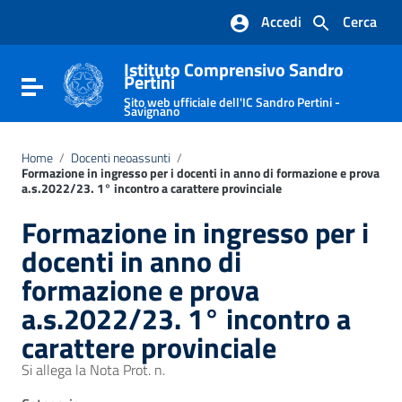
Vai ai contenuti
Accedi
Cerca
Vai al menu di navigazione
Vai al footer
Istituto Comprensivo Sandro
Pertini
Attiva / disattiva la navigazione
Sito web ufficiale dell'IC Sandro Pertini -
Savignano
Home
/
Docenti neoassunti
/
Formazione in ingresso per i docenti in anno di formazione e prova
a.s.2022/23. 1° incontro a carattere provinciale
Formazione in ingresso per i
docenti in anno di
formazione e prova
a.s.2022/23. 1° incontro a
carattere provinciale
Si allega la Nota Prot. n.