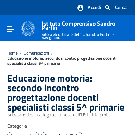
Vai ai contenuti
Accedi
Cerca
Vai al menu di navigazione
Vai al footer
Istituto Comprensivo Sandro
Pertini
Attiva / disattiva la navigazione
Sito web ufficiale dell'IC Sandro Pertini -
Savignano
Home
/
Comunicazioni
/
Educazione motoria: secondo incontro progettazione docenti
specialisti classi 5^ primarie
Educazione motoria:
secondo incontro
progettazione docenti
specialisti classi 5^ primarie
Si trasmette, in allegato, la nota dell’USR-ER, prot.
Categorie