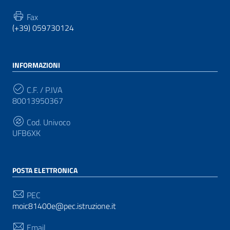
Fax
(+39) 059730124
INFORMAZIONI
C.F. / P.IVA
80013950367
Cod. Univoco
UFB6XK
POSTA ELETTRONICA
PEC
moic81400e@pec.istruzione.it
Email