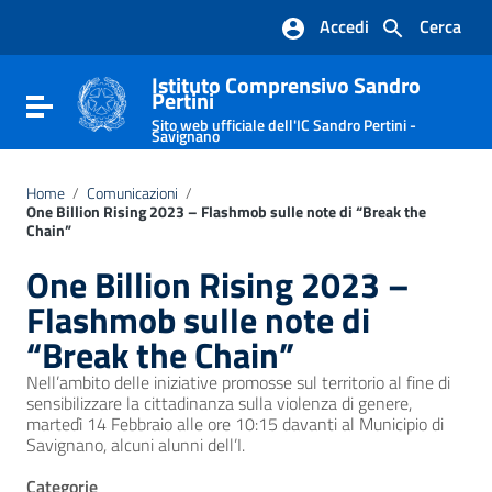
Vai ai contenuti
Accedi
Cerca
Vai al menu di navigazione
Vai al footer
Istituto Comprensivo Sandro
Pertini
Attiva / disattiva la navigazione
Sito web ufficiale dell'IC Sandro Pertini -
Savignano
Home
/
Comunicazioni
/
One Billion Rising 2023 – Flashmob sulle note di “Break the
Chain”
One Billion Rising 2023 –
Flashmob sulle note di
“Break the Chain”
Nell’ambito delle iniziative promosse sul territorio al fine di
sensibilizzare la cittadinanza sulla violenza di genere,
martedì 14 Febbraio alle ore 10:15 davanti al Municipio di
Savignano, alcuni alunni dell’I.
Categorie