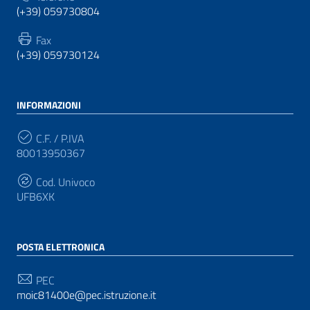
(+39) 059730804
Fax
(+39) 059730124
INFORMAZIONI
C.F. / P.IVA
80013950367
Cod. Univoco
UFB6XK
POSTA ELETTRONICA
PEC
moic81400e@pec.istruzione.it