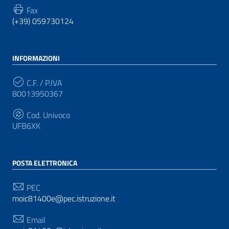
Fax
(+39) 059730124
INFORMAZIONI
C.F. / P.IVA
80013950367
Cod. Univoco
UFB6XK
POSTA ELETTRONICA
PEC
moic81400e@pec.istruzione.it
Email