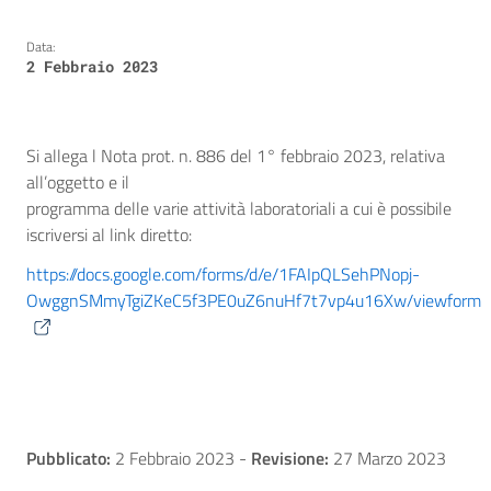
Data:
2 Febbraio 2023
Si allega l Nota prot. n. 886 del 1° febbraio 2023, relativa
all’oggetto e il
programma delle varie attività laboratoriali a cui è possibile
iscriversi al link diretto:
https://docs.google.com/forms/d/e/1FAIpQLSehPNopj-
OwggnSMmyTgiZKeC5f3PE0uZ6nuHf7t7vp4u16Xw/viewform
Pubblicato:
2 Febbraio 2023
-
Revisione:
27 Marzo 2023