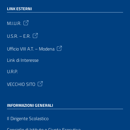
LINK ESTERNI
M.I.U.R.
U.S.R. – E.R.
Ufficio VIII A.T. – Modena
Link di Interesse
U.R.P.
VECCHIO SITO
INFORMAZIONI GENERALI
Il Dirigente Scolastico
Consiglio di Istituto e Giunta Esecutiva