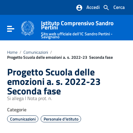
Vai ai contenuti
Accedi
Cerca
Vai al menu di navigazione
Vai al footer
Istituto Comprensivo Sandro
Pertini
Attiva / disattiva la navigazione
Sito web ufficiale dell'IC Sandro Pertini -
Savignano
Home
/
Comunicazioni
/
Progetto Scuola delle emozioni a. s. 2022-23  Seconda fase
Progetto Scuola delle
emozioni a. s. 2022-23 
Seconda fase
Si allega l Nota prot. n.
Categorie
Comunicazioni
Personale d'istituto