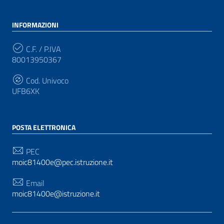
INFORMAZIONI
C.F. / P.IVA
80013950367
Cod. Univoco
UFB6XK
POSTA ELETTRONICA
PEC
moic81400e@pec.istruzione.it
Email
moic81400e@istruzione.it