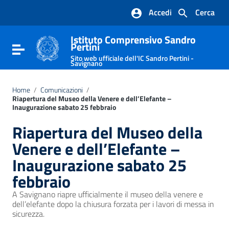
Vai ai contenuti
Accedi
Cerca
Vai al menu di navigazione
Vai al footer
Istituto Comprensivo Sandro
Pertini
Attiva / disattiva la navigazione
Sito web ufficiale dell'IC Sandro Pertini -
Savignano
Home
/
Comunicazioni
/
Riapertura del Museo della Venere e dell’Elefante –
Inaugurazione sabato 25 febbraio
Riapertura del Museo della
Venere e dell’Elefante –
Inaugurazione sabato 25
febbraio
A Savignano riapre ufficialmente il museo della venere e
dell’elefante dopo la chiusura forzata per i lavori di messa in
sicurezza.