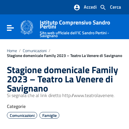
Vai ai contenuti
Accedi
Cerca
Vai al menu di navigazione
Vai al footer
Istituto Comprensivo Sandro
Pertini
Attiva / disattiva la navigazione
Sito web ufficiale dell'IC Sandro Pertini -
Savignano
Home
/
Comunicazioni
/
Stagione domenicale Family 2023 – Teatro La Venere di Savignano
Stagione domenicale Family
2023 – Teatro La Venere di
Savignano
Si segnala che al link diretto http://www.teatrolavenere.
Categorie
Comunicazioni
Famiglie