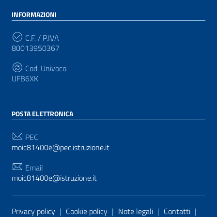
INFORMAZIONI
C.F. / P.IVA
80013950367
Cod. Univoco
UFB6XK
POSTA ELETTRONICA
PEC
moic81400e@pec.istruzione.it
Email
moic81400e@istruzione.it
Sezione Link Utili
Privacy policy
|
Cookie policy
|
Note legali
|
Contatti
|