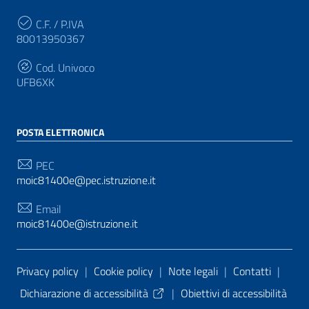
C.F. / P.IVA
80013950367
Cod. Univoco
UFB6XK
POSTA ELETTRONICA
PEC
moic81400e@pec.istruzione.it
Email
moic81400e@istruzione.it
Sezione Link Utili
Privacy policy
|
Cookie policy
|
Note legali
|
Contatti
|
Dichiarazione di accessibilità
|
Obiettivi di accessibilità