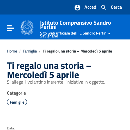
Vai ai contenuti
Accedi
Cerca
Vai al menu di navigazione
Vai al footer
Istituto Comprensivo Sandro
Pertini
Attiva / disattiva la navigazione
Sito web ufficiale dell'IC Sandro Pertini -
Savignano
Home
/
Famiglie
/
Ti regalo una storia – Mercoledì 5 aprile
Ti regalo una storia –
Mercoledì 5 aprile
Si allega il volantino inerente l’iniziativa in oggetto.
Categorie
Famiglie
Data: