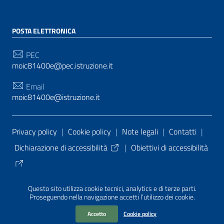
POSTA ELETTRONICA
PEC
moic81400e@pec.istruzione.it
Email
moic81400e@istruzione.it
Sezione Link Utili
Privacy policy
|
Cookie policy
|
Note legali
|
Contatti
|
Dichiarazione di accessibilità
|
Obiettivi di accessibilità
Tema grafico
ItaliaWP2
| Basato sul
Prototipo per siti
Questo sito utilizza cookie tecnici, analytics e di terze parti.
PA di AgID
| Realizzato con
WordPress
da
Proseguendo nella navigazione accetti l’utilizzo dei cookie.
Mediasoft
s
Accetto
Cookie policy