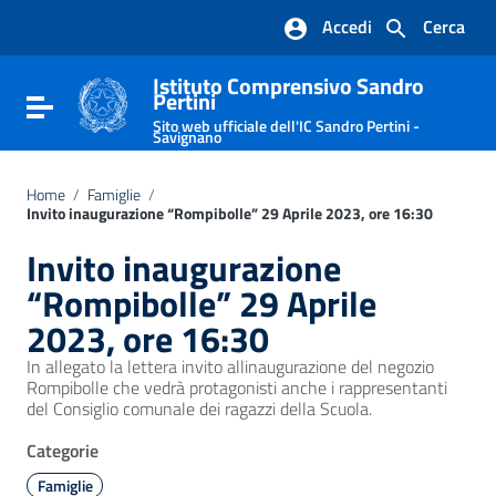
Vai ai contenuti
Accedi
Cerca
Vai al menu di navigazione
Vai al footer
Istituto Comprensivo Sandro
Pertini
Attiva / disattiva la navigazione
Sito web ufficiale dell'IC Sandro Pertini -
Savignano
Home
/
Famiglie
/
Invito inaugurazione “Rompibolle” 29 Aprile 2023, ore 16:30
Invito inaugurazione
“Rompibolle” 29 Aprile
2023, ore 16:30
In allegato la lettera invito allinaugurazione del negozio
Rompibolle che vedrà protagonisti anche i rappresentanti
del Consiglio comunale dei ragazzi della Scuola.
Categorie
Famiglie