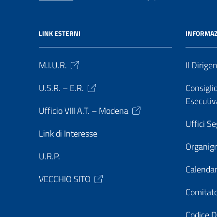
LINK ESTERNI
INFORMAZ
M.I.U.R.
Il Dirige
U.S.R. – E.R.
Consiglio
Esecutiv
Ufficio VIII A.T. – Modena
Uffici Se
Link di Interesse
Organi
U.R.P.
Calendar
VECCHIO SITO
Comitato
Codice D