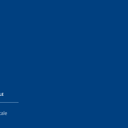
LE
tale