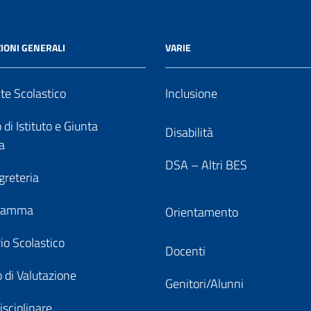
IONI GENERALI
VARIE
nte Scolastico
Inclusione
 di Istituto e Giunta
Disabilità
a
DSA – Altri BES
greteria
gramma
Orientamento
io Scolastico
Docenti
 di Valutazione
Genitori/Alunni
isciplinare