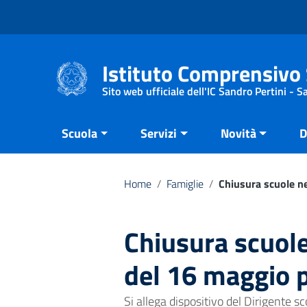
Vai ai contenuti
Vai al menu di navigazione
Vai al footer
Istituto Comprensivo 
Sito web ufficiale dell'IC Sandro Pertini - 
Scuola
Servizi
Novità
D
Home
/
Famiglie
/
Chiusura scuole ne
Chiusura scuole
del 16 maggio p
Si allega dispositivo del Dirigente s