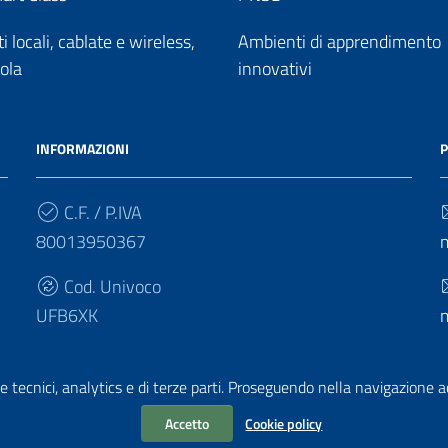
 locali, cablate e wireless,
Ambienti di apprendimento
uola
innovativi
INFORMAZIONI
P
C.F. / P.IVA
80013950367
Cod. Univoco
UFB6XK
e tecnici, analytics e di terze parti. Proseguendo nella navigazione acc
Accetto
Cookie policy