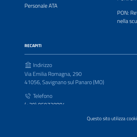
Personale ATA
PON: Reti
nella sc
RECAPITI
Indirizzo
Via Emilia Romagna, 290
41056, Savignano sul Panaro (MO)
Telefono
(+39) 059730804
Fax
Questo sito utilizza cooki
(+39) 059730124