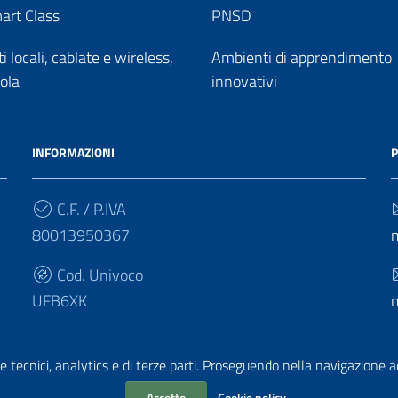
art Class
PNSD
 locali, cablate e wireless,
Ambienti di apprendimento
uola
innovativi
INFORMAZIONI
P
C.F. / P.IVA
80013950367
Cod. Univoco
UFB6XK
e tecnici, analytics e di terze parti. Proseguendo nella navigazione acc
Accetto
Cookie policy