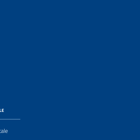
LE
tale