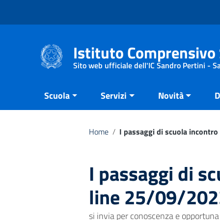
Vai ai contenuti
Vai al menu di navigazione
Vai al footer
Istituto Comprensivo 
Sito web ufficiale dell'IC Sandro Pertini - 
Scuola
Servizi
Novità
D
Home
/
I passaggi di scuola incontr
I passaggi di s
line 25/09/202
si invia per conoscenza e opportuna d