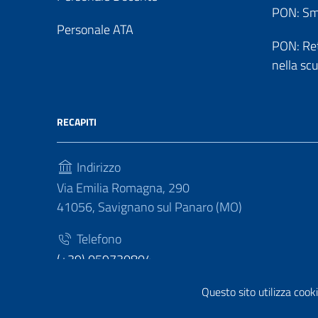
PON: Sm
Personale ATA
PON: Reti
nella sc
RECAPITI
Indirizzo
Via Emilia Romagna, 290
41056, Savignano sul Panaro (MO)
Telefono
(+39) 059730804
Fax
Questo sito utilizza cooki
(+39) 059730124