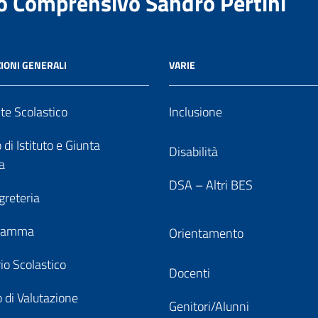
to Comprensivo Sandro Pertini
IONI GENERALI
VARIE
nte Scolastico
Inclusione
 di Istituto e Giunta
Disabilità
a
DSA – Altri BES
greteria
gramma
Orientamento
io Scolastico
Docenti
 di Valutazione
Genitori/Alunni