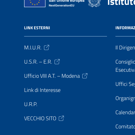
Istitu
LINK ESTERNI
INFORMAZ
M.I.U.R.
Il Dirige
U.S.R. – E.R.
Consiglio
Esecutiv
Ufficio VIII A.T. – Modena
Uffici Se
Link di Interesse
Organi
U.R.P.
Calendar
VECCHIO SITO
Comitato