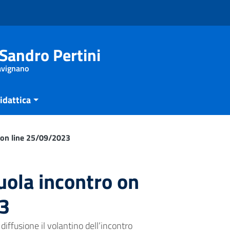
Sandro Pertini
Savignano
idattica
o on line 25/09/2023
cuola incontro on
3
iffusione il volantino dell’incontro