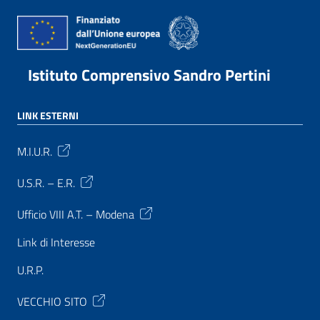
Istituto Comprensivo Sandro Pertini
LINK ESTERNI
M.I.U.R.
U.S.R. – E.R.
Ufficio VIII A.T. – Modena
Link di Interesse
U.R.P.
VECCHIO SITO