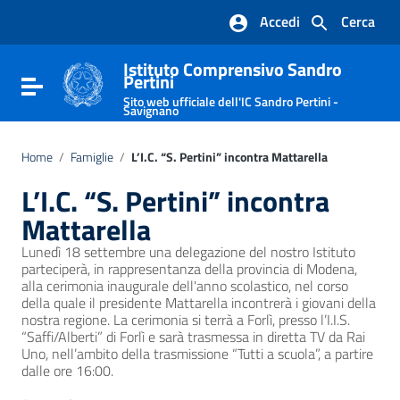
Vai ai contenuti
Accedi
Cerca
Vai al menu di navigazione
Vai al footer
Istituto Comprensivo Sandro
Pertini
Attiva / disattiva la navigazione
Sito web ufficiale dell'IC Sandro Pertini -
Savignano
Home
/
Famiglie
/
L’I.C. “S. Pertini” incontra Mattarella
L’I.C. “S. Pertini” incontra
Mattarella
Lunedì 18 settembre una delegazione del nostro Istituto
parteciperà, in rappresentanza della provincia di Modena,
alla cerimonia inaugurale dell'anno scolastico, nel corso
della quale il presidente Mattarella incontrerà i giovani della
nostra regione. La cerimonia si terrà a Forlì, presso l’I.I.S.
“Saffi/Alberti” di Forlì e sarà trasmessa in diretta TV da Rai
Uno, nell’ambito della trasmissione “Tutti a scuola”, a partire
dalle ore 16:00.