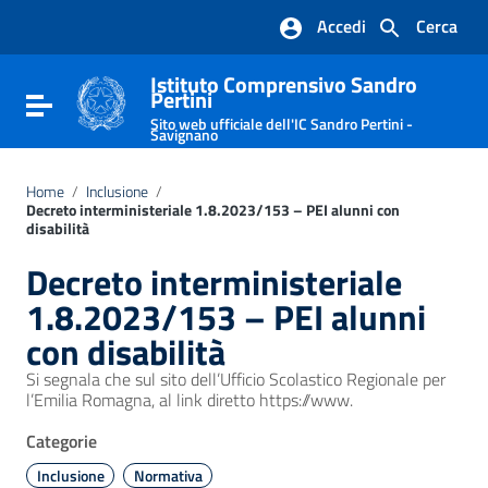
Vai ai contenuti
Accedi
Cerca
Vai al menu di navigazione
Vai al footer
Istituto Comprensivo Sandro
Pertini
Attiva / disattiva la navigazione
Sito web ufficiale dell'IC Sandro Pertini -
Savignano
Home
/
Inclusione
/
Decreto interministeriale 1.8.2023/153 – PEI alunni con
disabilità
Decreto interministeriale
1.8.2023/153 – PEI alunni
con disabilità
Si segnala che sul sito dell’Ufficio Scolastico Regionale per
l’Emilia Romagna, al link diretto https://www.
Categorie
Inclusione
Normativa