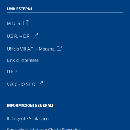
LINK ESTERNI
M.I.U.R.
U.S.R. – E.R.
Ufficio VIII A.T. – Modena
Link di Interesse
U.R.P.
VECCHIO SITO
INFORMAZIONI GENERALI
Il Dirigente Scolastico
Consiglio di Istituto e Giunta Esecutiva