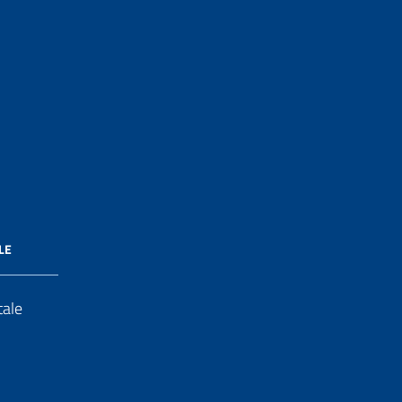
LE
tale