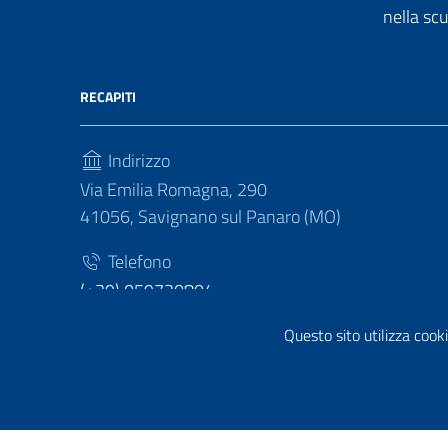
nella sc
RECAPITI
Indirizzo
Via Emilia Romagna, 290
41056, Savignano sul Panaro (MO)
Telefono
(+39) 059730804
Fax
Questo sito utilizza cooki
(+39) 059730124