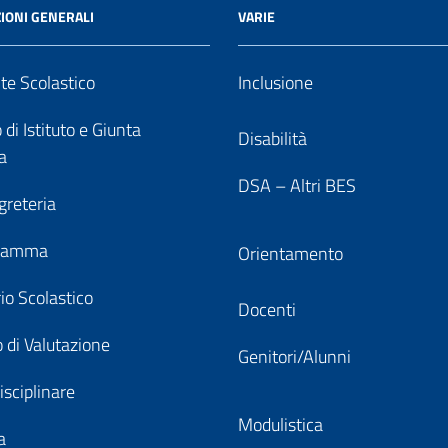
IONI GENERALI
VARIE
nte Scolastico
Inclusione
 di Istituto e Giunta
Disabilità
a
DSA – Altri BES
greteria
gramma
Orientamento
io Scolastico
Docenti
 di Valutazione
Genitori/Alunni
isciplinare
Modulistica
a