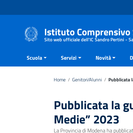
Vai ai contenuti
Vai al menu di navigazione
Vai al footer
Istituto Comprensivo 
Sito web ufficiale dell'IC Sandro Pertini - 
Scuola
Servizi
Novità
D
Home
/
Genitori/Alunni
/
Pubblicata 
Pubblicata la gu
Medie” 2023
La Provincia di Modena ha pubblicato