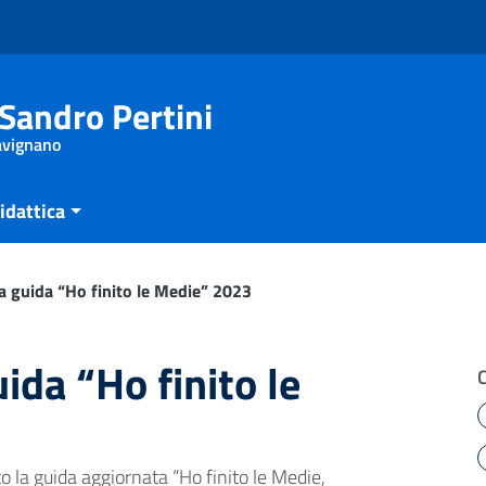
Sandro Pertini
Savignano
idattica
la guida “Ho finito le Medie” 2023
ida “Ho finito le
 la guida aggiornata “Ho finito le Medie,