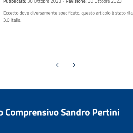
Pubblicato:
30 Ottobre 2023
-
Revisione:
30 Ottobre 2023
Eccetto dove diversamente specificato, questo articolo è stato ri
3.0 Italia.
Pagina precedente
Pagina successiva
to Comprensivo Sandro Pertini