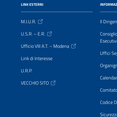
LINK ESTERNI
INFORMAZ
M.I.U.R.
Il Dirige
U.S.R. – E.R.
Consiglio
Esecutiv
Ufficio VIII A.T. – Modena
Uffici Se
Link di Interesse
Organi
U.R.P.
Calendar
VECCHIO SITO
Comitato
Codice D
Sicurezz