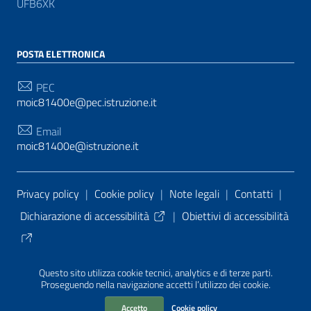
UFB6XK
POSTA ELETTRONICA
PEC
moic81400e@pec.istruzione.it
Email
moic81400e@istruzione.it
Sezione Link Utili
Privacy policy
|
Cookie policy
|
Note legali
|
Contatti
|
Dichiarazione di accessibilità
|
Obiettivi di accessibilità
Tema grafico
ItaliaWP2
| Basato sul
Prototipo per siti
Questo sito utilizza cookie tecnici, analytics e di terze parti.
PA di AgID
| Realizzato con
WordPress
da
Proseguendo nella navigazione accetti l’utilizzo dei cookie.
Mediasoft
s
Accetto
Cookie policy