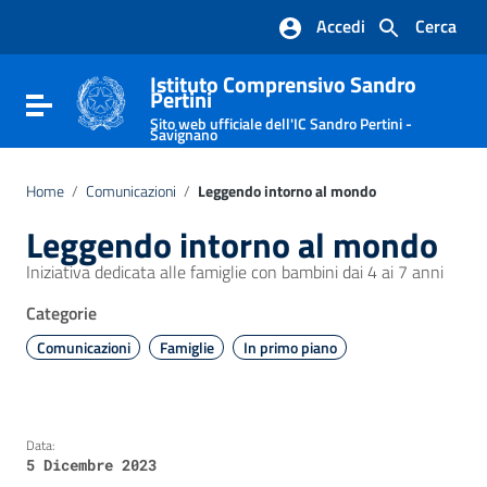
Vai ai contenuti
Accedi
Cerca
Vai al menu di navigazione
Vai al footer
Istituto Comprensivo Sandro
Pertini
Attiva / disattiva la navigazione
Sito web ufficiale dell'IC Sandro Pertini -
Savignano
Home
/
Comunicazioni
/
Leggendo intorno al mondo
Leggendo intorno al mondo
Iniziativa dedicata alle famiglie con bambini dai 4 ai 7 anni
Categorie
Comunicazioni
Famiglie
In primo piano
Data:
5 Dicembre 2023