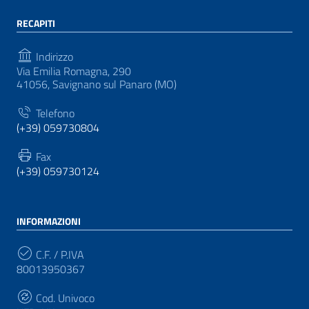
RECAPITI
Indirizzo
Via Emilia Romagna, 290
41056, Savignano sul Panaro (MO)
Telefono
(+39) 059730804
Fax
(+39) 059730124
INFORMAZIONI
C.F. / P.IVA
80013950367
Cod. Univoco