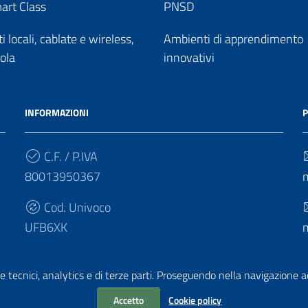
art Class
PNSD
 locali, cablate e wireless,
Ambienti di apprendimento
uola
innovativi
INFORMAZIONI
P
C.F. / P.IVA
80013950367
Cod. Univoco
UFB6XK
e tecnici, analytics e di terze parti. Proseguendo nella navigazione acc
Accetto
Cookie policy