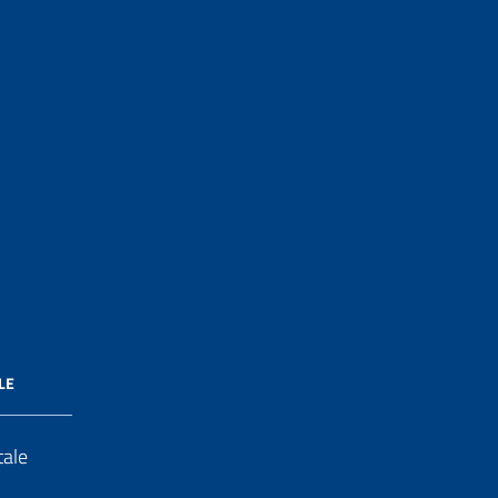
LE
tale