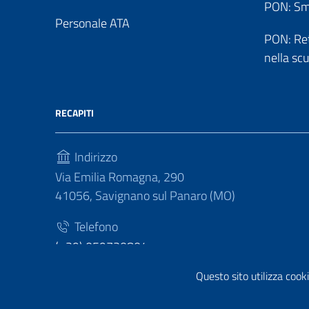
PON: Sm
Personale ATA
PON: Reti
nella sc
RECAPITI
Indirizzo
Via Emilia Romagna, 290
41056, Savignano sul Panaro (MO)
Telefono
(+39) 059730804
Questo sito utilizza cooki
Fax
(+39) 059730124