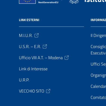
LINK ESTERNI
INFORMAZ
M.I.U.R.
Il Dirige
U.S.R. – E.R.
Consiglio
Esecutiv
Ufficio VIII A.T. – Modena
Uffici Se
Link di Interesse
Organi
U.R.P.
Calendar
VECCHIO SITO
Comitato