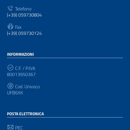
Telefono
(+39) 059730804
Fax
(+39) 059730124
INFORMAZIONI
C.F. / P.IVA
80013950367
Cod. Univoco
UFB6XK
POSTA ELETTRONICA
PEC