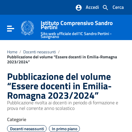
Vai ai contenuti
Accedi
Cerca
Vai al menu di navigazione
Vai al footer
Istituto Comprensivo Sandro
Pertini
Attiva / disattiva la navigazione
Sito web ufficiale dell'IC Sandro Pertini -
Savignano
Home
/
Docenti neoassunti
/
Pubblicazione del volume “Essere docenti in Emilia-Romagna
2023/2024”
Pubblicazione del volume
“Essere docenti in Emilia-
Romagna 2023/2024”
Pubblicazione rivolta ai docenti in periodo di formazione e
prova nel corrente anno scolastico
Categorie
Docenti neoassunti
In primo piano