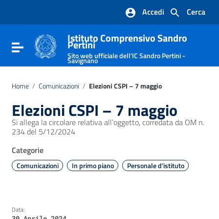
Vai ai contenuti
Accedi
Cerca
Vai al menu di navigazione
Vai al footer
Istituto Comprensivo Sandro
Pertini
Attiva / disattiva la navigazione
Sito web ufficiale dell'IC Sandro Pertini -
Savignano
Home
/
Comunicazioni
/
Elezioni CSPI – 7 maggio
Elezioni CSPI – 7 maggio
Si allega la circolare relativa all’oggetto, corredata da OM n.
234 del 5/12/2024
Categorie
Comunicazioni
In primo piano
Personale d'istituto
Data:
30 Aprile 2024