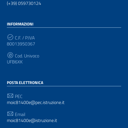
(+39) 059730124
INFORMAZIONI
C.F. / P.IVA
80013950367
Cod. Univoco
UFB6XK
POSTA ELETTRONICA
PEC
moic81400e@pec.istruzione.it
Email
moic81400e@istruzione.it