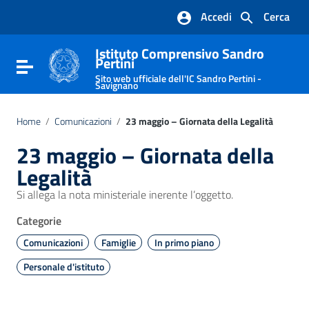
Vai ai contenuti
Accedi
Cerca
Vai al menu di navigazione
Vai al footer
Istituto Comprensivo Sandro
Pertini
Attiva / disattiva la navigazione
Sito web ufficiale dell'IC Sandro Pertini -
Savignano
Home
/
Comunicazioni
/
23 maggio – Giornata della Legalità
23 maggio – Giornata della
Legalità
Si allega la nota ministeriale inerente l’oggetto.
Categorie
Comunicazioni
Famiglie
In primo piano
Personale d'istituto