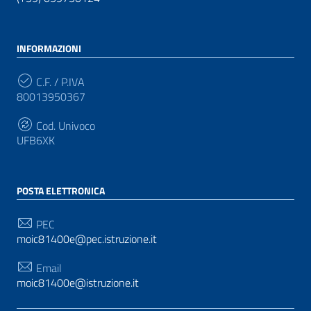
INFORMAZIONI
C.F. / P.IVA
80013950367
Cod. Univoco
UFB6XK
POSTA ELETTRONICA
PEC
moic81400e@pec.istruzione.it
Email
moic81400e@istruzione.it