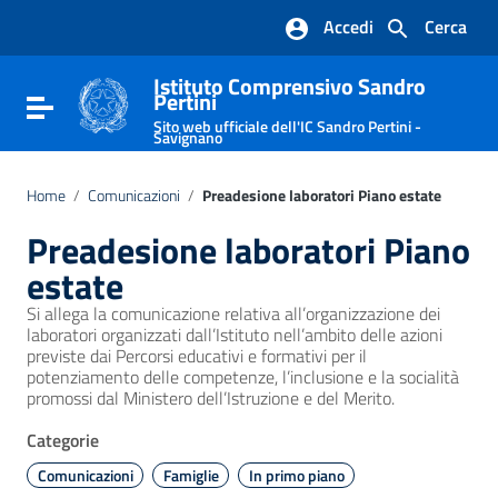
Vai ai contenuti
Accedi
Cerca
Vai al menu di navigazione
Vai al footer
Istituto Comprensivo Sandro
Pertini
Attiva / disattiva la navigazione
Sito web ufficiale dell'IC Sandro Pertini -
Savignano
Home
/
Comunicazioni
/
Preadesione laboratori Piano estate
Preadesione laboratori Piano
estate
Si allega la comunicazione relativa all’organizzazione dei
laboratori organizzati dall’Istituto nell’ambito delle azioni
previste dai Percorsi educativi e formativi per il
potenziamento delle competenze, l’inclusione e la socialità
promossi dal Ministero dell’Istruzione e del Merito.
Categorie
Comunicazioni
Famiglie
In primo piano