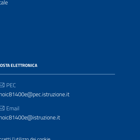
tale
OSTA ELETTRONICA
PEC
moic81400e@pec.istruzione.it
Email
moic81400e@istruzione.it
etti l’utilizzo dei cookie.