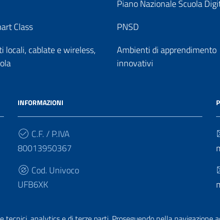
Piano Nazionale Scuola Digi
art Class
PNSD
 locali, cablate e wireless,
Ambienti di apprendimento
uola
innovativi
INFORMAZIONI
P
C.F. / P.IVA
80013950367
Cod. Univoco
UFB6XK
e tecnici, analytics e di terze parti. Proseguendo nella navigazione acc