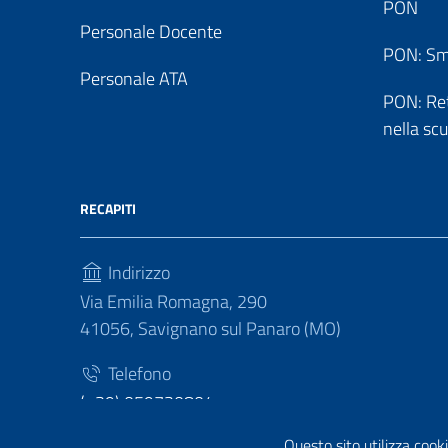
PON
Personale Docente
PON: Sm
Personale ATA
PON: Reti
nella sc
RECAPITI
Indirizzo
Via Emilia Romagna, 290
41056, Savignano sul Panaro (MO)
Telefono
(+39) 059730804
Questo sito utilizza cooki
Fax