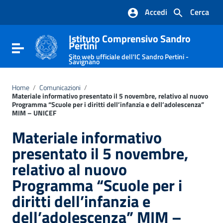
Vai ai contenuti
Accedi
Cerca
Vai al menu di navigazione
Vai al footer
Istituto Comprensivo Sandro
Pertini
Attiva / disattiva la navigazione
Sito web ufficiale dell'IC Sandro Pertini -
Savignano
Home
/
Comunicazioni
/
Materiale informativo presentato il 5 novembre, relativo al nuovo
Programma “Scuole per i diritti dell’infanzia e dell’adolescenza”
MIM – UNICEF
Materiale informativo
presentato il 5 novembre,
relativo al nuovo
Programma “Scuole per i
diritti dell’infanzia e
dell’adolescenza” MIM –