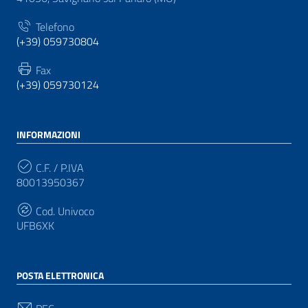
Telefono
(+39) 059730804
Fax
(+39) 059730124
INFORMAZIONI
C.F. / P.IVA
80013950367
Cod. Univoco
UFB6XK
POSTA ELETTRONICA