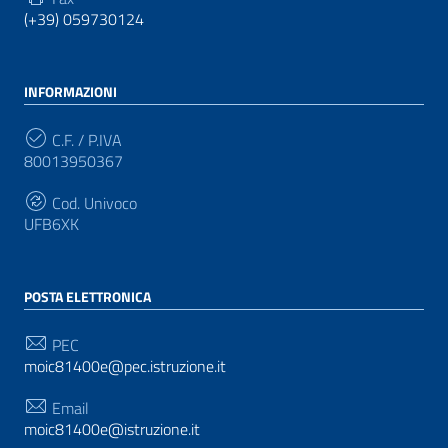
(+39) 059730124
INFORMAZIONI
C.F. / P.IVA
80013950367
Cod. Univoco
UFB6XK
POSTA ELETTRONICA
PEC
moic81400e@pec.istruzione.it
Email
moic81400e@istruzione.it