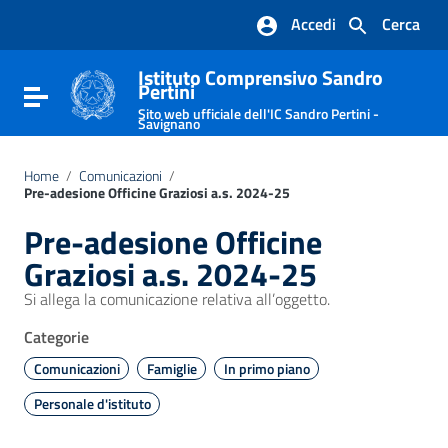
Vai ai contenuti
Accedi
Cerca
Vai al menu di navigazione
Vai al footer
Istituto Comprensivo Sandro
Pertini
Attiva / disattiva la navigazione
Sito web ufficiale dell'IC Sandro Pertini -
Savignano
Home
/
Comunicazioni
/
Pre-adesione Officine Graziosi a.s. 2024-25
Pre-adesione Officine
Graziosi a.s. 2024-25
Si allega la comunicazione relativa all’oggetto.
Categorie
Comunicazioni
Famiglie
In primo piano
Personale d'istituto