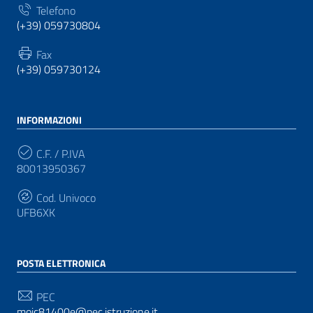
Telefono
(+39) 059730804
Fax
(+39) 059730124
INFORMAZIONI
C.F. / P.IVA
80013950367
Cod. Univoco
UFB6XK
POSTA ELETTRONICA
PEC
moic81400e@pec.istruzione.it