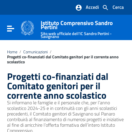
Vai ai contenuti
Accedi
Cerca
Vai al menu di navigazione
Vai al footer
Istituto Comprensivo Sandro
Pertini
Attiva / disattiva la navigazione
Sito web ufficiale dell'IC Sandro Pertini -
Savignano
Home
/
Comunicazioni
/
Progetti co-finanziati dal Comitato genitori per il corrente anno
scolastico
Progetti co-finanziati dal
Comitato genitori per il
corrente anno scolastico
Si informano le famiglie e il personale che, per l’anno
scolastico 2024-25 e in continuità con gli anni scolastici
precedenti, il Comitato genitori di Savignano sul Panaro
contribuirà al finanziamento di numerosi progetti e iniziative
al fine di arricchire l’offerta formativa dell’intero Istituto
Comprensivo.