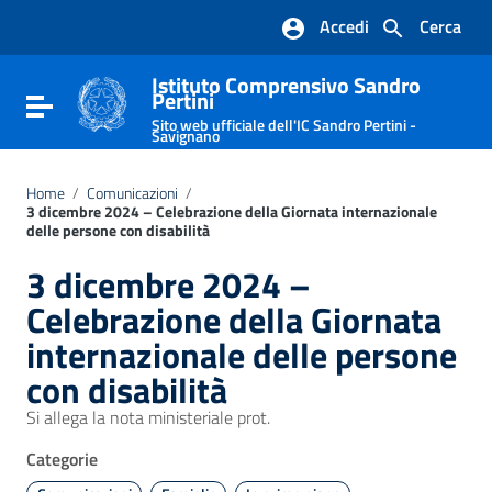
Vai ai contenuti
Accedi
Cerca
Vai al menu di navigazione
Vai al footer
Istituto Comprensivo Sandro
Pertini
Attiva / disattiva la navigazione
Sito web ufficiale dell'IC Sandro Pertini -
Savignano
Home
/
Comunicazioni
/
3 dicembre 2024 – Celebrazione della Giornata internazionale
delle persone con disabilità
3 dicembre 2024 –
Celebrazione della Giornata
internazionale delle persone
con disabilità
Si allega la nota ministeriale prot.
Categorie