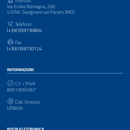
Indirizzo
Via Emilia Romagna, 290
41056, Savignano sul Panaro (MO)
Telefono
(+39) 059730804
Fax
(+39) 059730124
INFORMAZIONI
C.F. / P.IVA
80013950367
Cod. Univoco
UFB6XK
POSTA ELETTRONICA