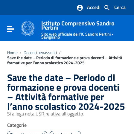
Vai ai contenuti
Accedi
Cerca
Vai al menu di navigazione
Vai al footer
Istituto Comprensivo Sandro
Pertini
Attiva / disattiva la navigazione
Sito web ufficiale dell'IC Sandro Pertini -
Savignano
Home
/
Docenti neoassunti
/
Save the date – Periodo di formazione e prova docenti – Attività
formative per l’anno scolastico 2024-2025
Save the date – Periodo di
formazione e prova docenti
– Attività formative per
l’anno scolastico 2024-2025
Si allega nota USR relativa all’oggetto.
Categorie