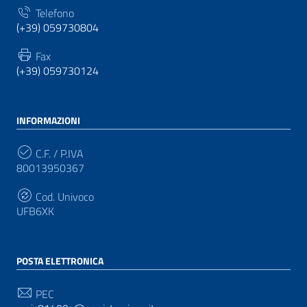
Telefono
(+39) 059730804
Fax
(+39) 059730124
INFORMAZIONI
C.F. / P.IVA
80013950367
Cod. Univoco
UFB6XK
POSTA ELETTRONICA
PEC