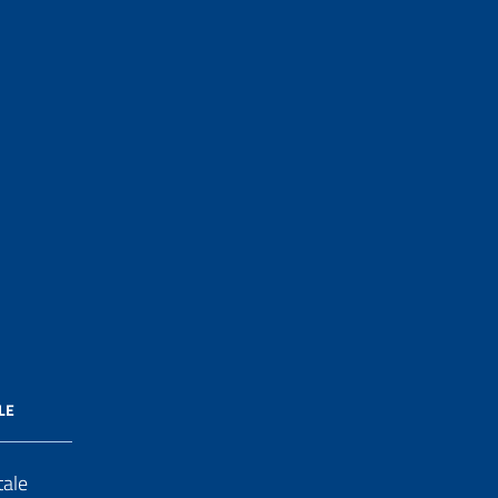
LE
tale