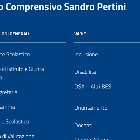
to Comprensivo Sandro Pertini
IONI GENERALI
VARIE
nte Scolastico
Inclusione
 di Istituto e Giunta
Disabilità
a
DSA – Altri BES
greteria
gramma
Orientamento
io Scolastico
Docenti
 di Valutazione
Genitori/Alunni