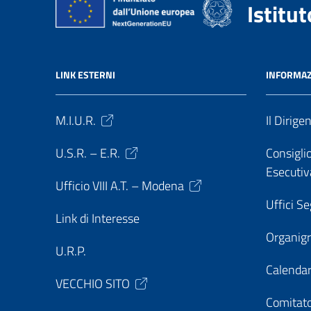
Istitu
LINK ESTERNI
INFORMAZ
M.I.U.R.
Il Dirige
U.S.R. – E.R.
Consiglio
Esecutiv
Ufficio VIII A.T. – Modena
Uffici Se
Link di Interesse
Organi
U.R.P.
Calendar
VECCHIO SITO
Comitato