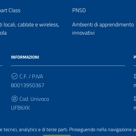
art Class
PNSD
 locali, cablate e wireless,
Ambienti di apprendimento
uola
innovativi
INFORMAZIONI
P
C.F. / P.IVA
80013950367
Cod. Univoco
UFB6XK
e tecnici, analytics e di terze parti. Proseguendo nella navigazione acc