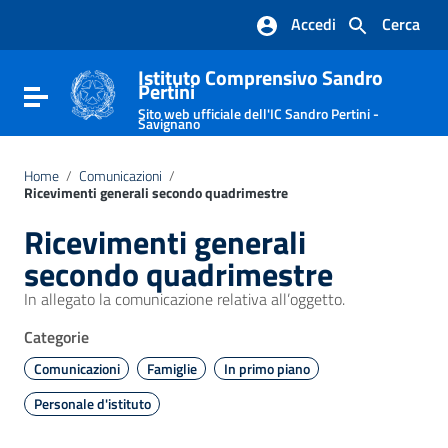
Vai ai contenuti
Accedi
Cerca
Vai al menu di navigazione
Vai al footer
Istituto Comprensivo Sandro
Pertini
Attiva / disattiva la navigazione
Sito web ufficiale dell'IC Sandro Pertini -
Savignano
Home
/
Comunicazioni
/
Ricevimenti generali secondo quadrimestre
Ricevimenti generali
secondo quadrimestre
In allegato la comunicazione relativa all’oggetto.
Categorie
Comunicazioni
Famiglie
In primo piano
Personale d'istituto