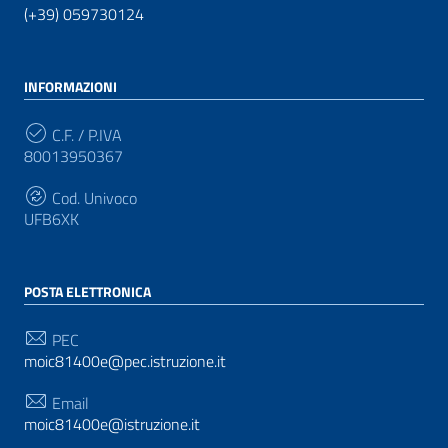
(+39) 059730124
INFORMAZIONI
C.F. / P.IVA
80013950367
Cod. Univoco
UFB6XK
POSTA ELETTRONICA
PEC
moic81400e@pec.istruzione.it
Email
moic81400e@istruzione.it