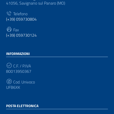
41056, Savignano sul Panaro (MO)
Telefono
(+39) 059730804
Fax
(+39) 059730124
INFORMAZIONI
C.F. / P.IVA
80013950367
Cod. Univoco
UFB6XK
POSTA ELETTRONICA