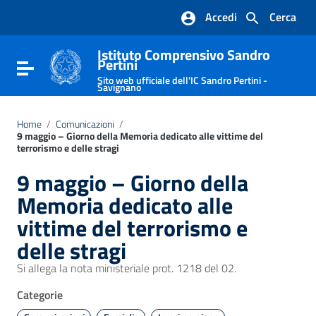
Vai ai contenuti
Accedi
Cerca
Vai al menu di navigazione
Vai al footer
Istituto Comprensivo Sandro
Pertini
Attiva / disattiva la navigazione
Sito web ufficiale dell'IC Sandro Pertini -
Savignano
Home
/
Comunicazioni
/
9 maggio – Giorno della Memoria dedicato alle vittime del
terrorismo e delle stragi
9 maggio – Giorno della
Memoria dedicato alle
vittime del terrorismo e
delle stragi
Si allega la nota ministeriale prot. 1218 del 02.
Categorie