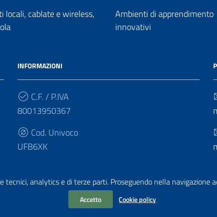
 locali, cablate e wireless,
Ambienti di apprendimento
uola
innovativi
INFORMAZIONI
P
C.F. / P.IVA
80013950367
Cod. Univoco
UFB6XK
e tecnici, analytics e di terze parti. Proseguendo nella navigazione acc
Accetto
Cookie policy