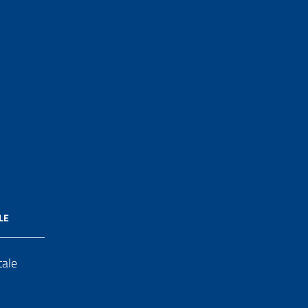
LE
tale