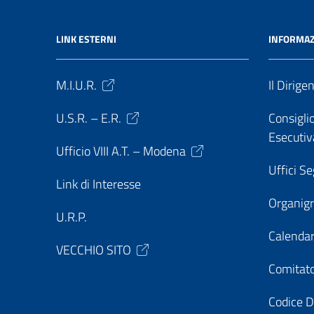
LINK ESTERNI
INFORMAZ
M.I.U.R.
Il Dirige
U.S.R. – E.R.
Consiglio
Esecutiv
Ufficio VIII A.T. – Modena
Uffici Se
Link di Interesse
Organi
U.R.P.
Calendar
VECCHIO SITO
Comitato
Codice D