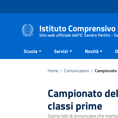
Vai ai contenuti
Vai al menu di navigazione
Vai al footer
Istituto Comprensivo 
Sito web ufficiale dell'IC Sandro Pertini - 
Scuola
Servizi
Novità
D
Home
/
Comunicazioni
/
Campionato d
Campionato del
classi prime
Siamo lieti di annunciare che martedì