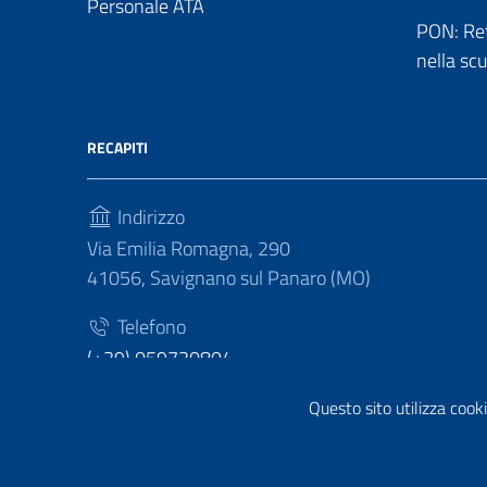
Personale ATA
PON: Reti
nella sc
RECAPITI
Indirizzo
Via Emilia Romagna, 290
41056, Savignano sul Panaro (MO)
Telefono
(+39) 059730804
Fax
Questo sito utilizza cooki
(+39) 059730124