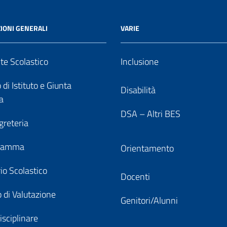
IONI GENERALI
VARIE
nte Scolastico
Inclusione
 di Istituto e Giunta
Disabilità
a
DSA – Altri BES
greteria
gramma
Orientamento
io Scolastico
Docenti
 di Valutazione
Genitori/Alunni
isciplinare