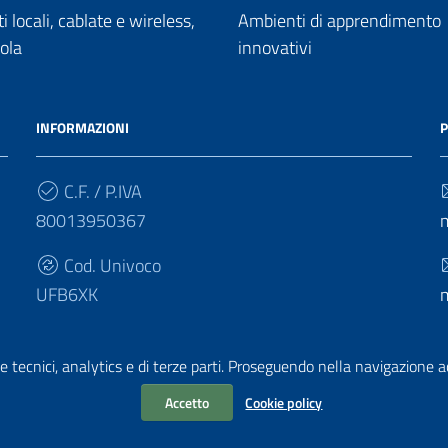
 locali, cablate e wireless,
Ambienti di apprendimento
uola
innovativi
INFORMAZIONI
P
C.F. / P.IVA
80013950367
Cod. Univoco
UFB6XK
e tecnici, analytics e di terze parti. Proseguendo nella navigazione acc
Accetto
Cookie policy