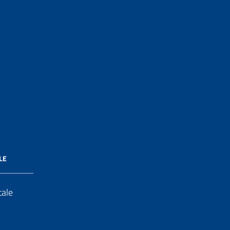
LE
tale