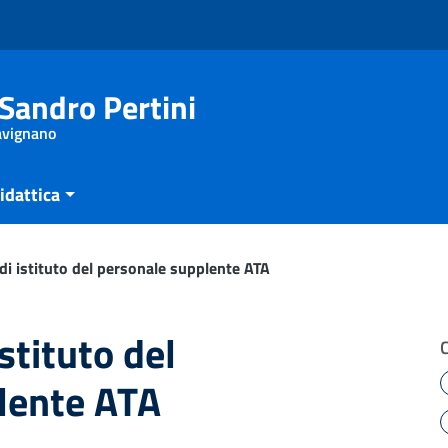
Sandro Pertini
Savignano
idattica
di istituto del personale supplente ATA
stituto del
lente ATA