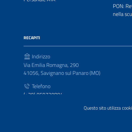
PON: Reti
nella sc
RECAPITI
Indirizzo
Via Emilia Romagna, 290
41056, Savignano sul Panaro (MO)
Telefono
(+39) 059730804
Fax
Questo sito utilizza cooki
(+39) 059730124