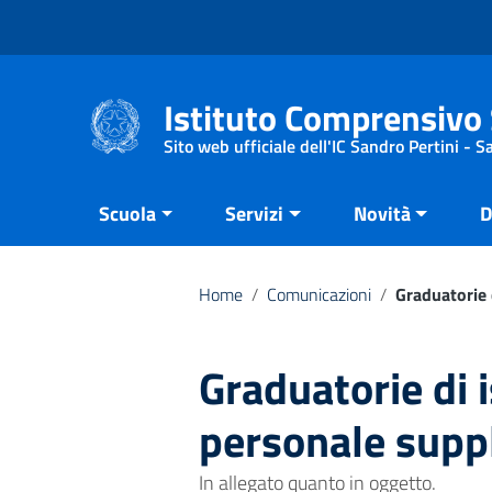
Vai ai contenuti
Vai al menu di navigazione
Vai al footer
Istituto Comprensivo 
Sito web ufficiale dell'IC Sandro Pertini - 
Scuola
Servizi
Novità
D
Home
/
Comunicazioni
/
Graduatorie 
Graduatorie di i
personale supp
In allegato quanto in oggetto.