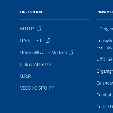
LINK ESTERNI
INFORMAZ
M.I.U.R.
Il Dirige
U.S.R. – E.R.
Consiglio
Esecutiv
Ufficio VIII A.T. – Modena
Uffici Se
Link di Interesse
Organi
U.R.P.
Calendar
VECCHIO SITO
Comitato
Codice D