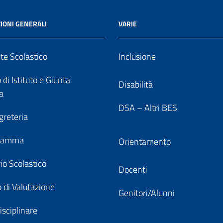
IONI GENERALI
VARIE
nte Scolastico
Inclusione
 di Istituto e Giunta
Disabilità
a
DSA – Altri BES
greteria
gramma
Orientamento
io Scolastico
Docenti
 di Valutazione
Genitori/Alunni
isciplinare