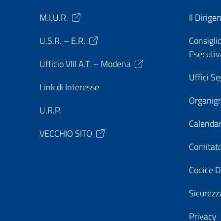
M.I.U.R.
Il Dirige
U.S.R. – E.R.
Consiglio
Esecutiv
Ufficio VIII A.T. – Modena
Uffici Se
Link di Interesse
Organi
U.R.P.
Calendar
VECCHIO SITO
Comitato
Codice D
Sicurezz
Privacy