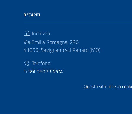
RECAPITI
Indirizzo
Via Emilia Romagna, 290
41056, Savignano sul Panaro (MO)
Telefono
(+39) 059730804
Fax
Questo sito utilizza cooki
(+39) 059730124
Sezione Link Utili
Privacy policy
|
Cookie policy
|
Note legali
|
Contatti
|
Di
Tema grafico
ItaliaWP2
| Basato sul
Prototipo per sit