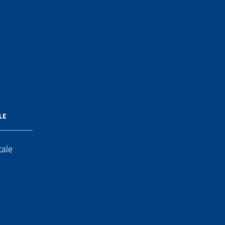
LE
tale