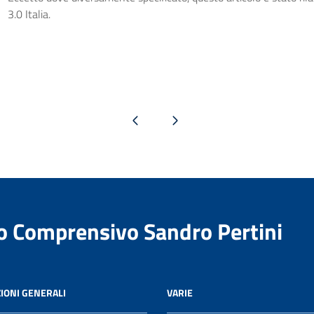
3.0 Italia.
Pagina precedente
Pagina successiva
to Comprensivo Sandro Pertini
IONI GENERALI
VARIE