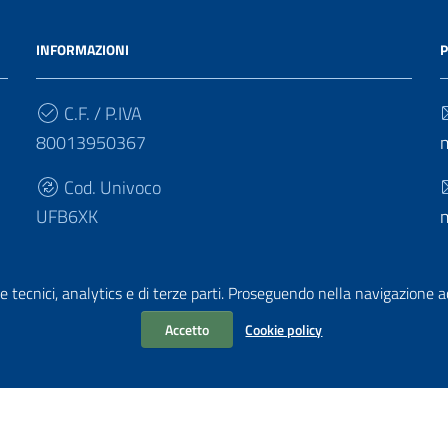
INFORMAZIONI
P
C.F. / P.IVA
80013950367
Cod. Univoco
UFB6XK
e tecnici, analytics e di terze parti. Proseguendo nella navigazione acc
Accetto
Cookie policy
chiarazione di accessibilità
|
Obiettivi di accessibilità
i PA di AgID
| Realizzato con
WordPress
da
Mediasoft
s