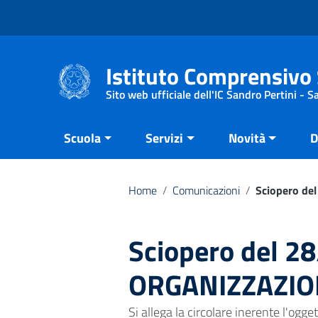
Vai ai contenuti
Vai al menu di navigazione
Vai al footer
Istituto Comprensivo 
Sito web ufficiale dell'IC Sandro Pertini - 
Scuola
Servizi
Novità
D
Home
/
Comunicazioni
/
Sciopero de
Sciopero del 2
ORGANIZZAZIO
Si allega la circolare inerente l'ogget