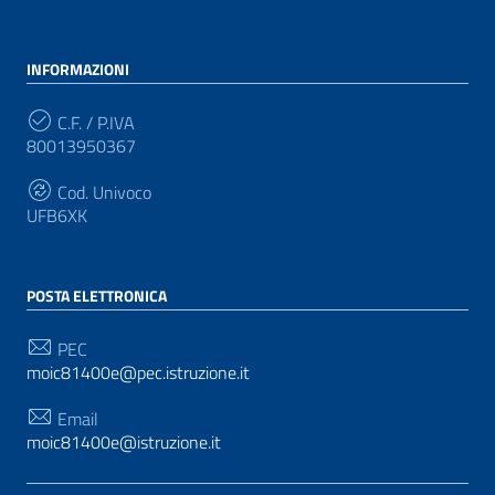
INFORMAZIONI
C.F. / P.IVA
80013950367
Cod. Univoco
UFB6XK
POSTA ELETTRONICA
PEC
moic81400e@pec.istruzione.it
Email
moic81400e@istruzione.it