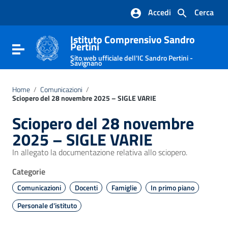
Vai ai contenuti
Accedi
Cerca
Vai al menu di navigazione
Vai al footer
Istituto Comprensivo Sandro
Pertini
Attiva / disattiva la navigazione
Sito web ufficiale dell'IC Sandro Pertini -
Savignano
Home
/
Comunicazioni
/
Sciopero del 28 novembre 2025 – SIGLE VARIE
Sciopero del 28 novembre
2025 – SIGLE VARIE
In allegato la documentazione relativa allo sciopero.
Categorie
Comunicazioni
Docenti
Famiglie
In primo piano
Personale d'istituto