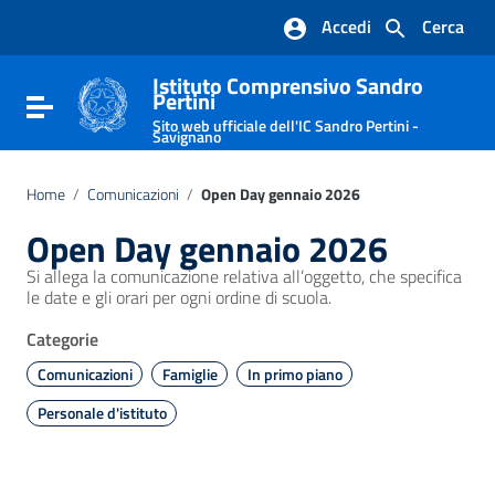
Vai ai contenuti
Accedi
Cerca
Vai al menu di navigazione
Vai al footer
Istituto Comprensivo Sandro
Pertini
Attiva / disattiva la navigazione
Sito web ufficiale dell'IC Sandro Pertini -
Savignano
Home
/
Comunicazioni
/
Open Day gennaio 2026
Open Day gennaio 2026
Si allega la comunicazione relativa all’oggetto, che specifica
le date e gli orari per ogni ordine di scuola.
Categorie
Comunicazioni
Famiglie
In primo piano
Personale d'istituto