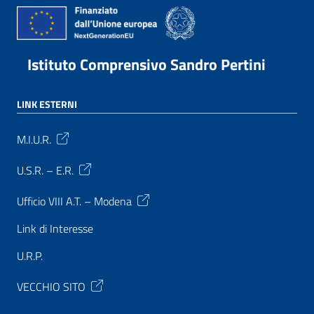
Istituto Comprensivo Sandro Pertini
LINK ESTERNI
M.I.U.R.
U.S.R. – E.R.
Ufficio VIII A.T. – Modena
Link di Interesse
U.R.P.
VECCHIO SITO