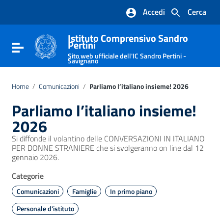
Vai ai contenuti
Accedi
Cerca
Vai al menu di navigazione
Vai al footer
Istituto Comprensivo Sandro
Pertini
Attiva / disattiva la navigazione
Sito web ufficiale dell'IC Sandro Pertini -
Savignano
Home
/
Comunicazioni
/
Parliamo l’italiano insieme! 2026
Parliamo l’italiano insieme!
2026
Si diffonde il volantino delle CONVERSAZIONI IN ITALIANO
PER DONNE STRANIERE che si svolgeranno on line dal 12
gennaio 2026.
Categorie
Comunicazioni
Famiglie
In primo piano
Personale d'istituto