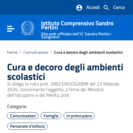
Vai ai contenuti
Accedi
Cerca
Vai al menu di navigazione
Vai al footer
Istituto Comprensivo Sandro
Pertini
Attiva / disattiva la navigazione
Sito web ufficiale dell'IC Sandro Pertini -
Savignano
Home
/
Comunicazioni
/
Cura e decoro degli ambienti scolastici
Cura e decoro degli ambienti
scolastici
Si allega la nota prot. 39623/AOOGABMI del 23 febbraio
2026, concernente l’oggetto, a firma del Ministro
dell’Istruzione e del Merito, prof.
Categorie
Comunicazioni
Famiglie
In primo piano
Personale d'istituto