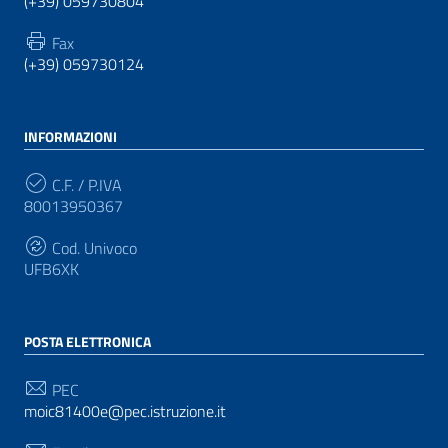
(+39) 059730804
Fax
(+39) 059730124
INFORMAZIONI
C.F. / P.IVA
80013950367
Cod. Univoco
UFB6XK
POSTA ELETTRONICA
PEC
moic81400e@pec.istruzione.it