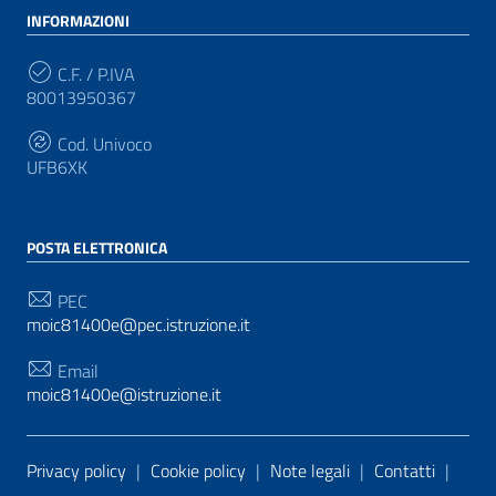
INFORMAZIONI
C.F. / P.IVA
80013950367
Cod. Univoco
UFB6XK
POSTA ELETTRONICA
PEC
moic81400e@pec.istruzione.it
Email
moic81400e@istruzione.it
Sezione Link Utili
Privacy policy
|
Cookie policy
|
Note legali
|
Contatti
|