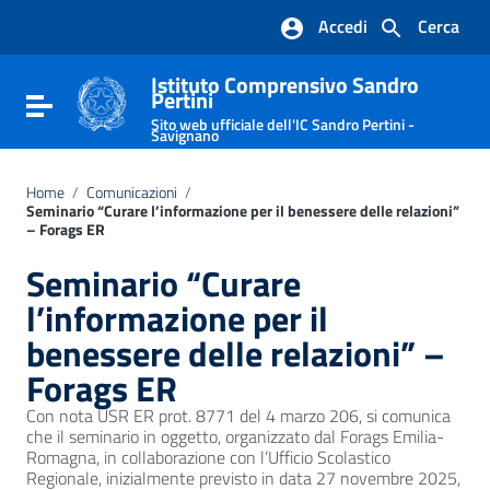
Vai ai contenuti
Accedi
Cerca
Vai al menu di navigazione
Vai al footer
Istituto Comprensivo Sandro
Pertini
Attiva / disattiva la navigazione
Sito web ufficiale dell'IC Sandro Pertini -
Savignano
Home
/
Comunicazioni
/
Seminario “Curare l’informazione per il benessere delle relazioni”
– Forags ER
Seminario “Curare
l’informazione per il
benessere delle relazioni” –
Forags ER
Con nota USR ER prot. 8771 del 4 marzo 206, si comunica
che il seminario in oggetto, organizzato dal Forags Emilia-
Romagna, in collaborazione con l’Ufficio Scolastico
Regionale, inizialmente previsto in data 27 novembre 2025,